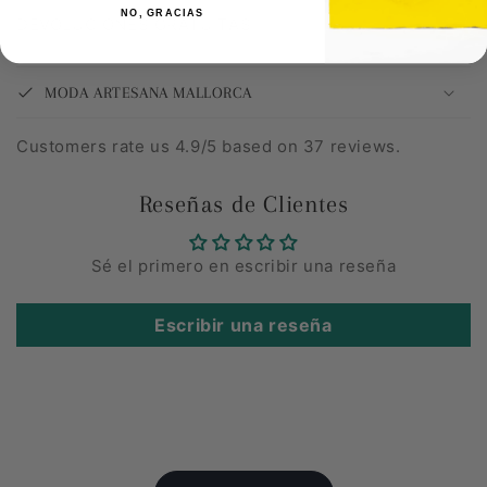
NO, GRACIAS
DEVOLUCIONES GRATUITAS
MODA ARTESANA MALLORCA
Customers rate us 4.9/5 based on 37 reviews.
Reseñas de Clientes
Sé el primero en escribir una reseña
Escribir una reseña