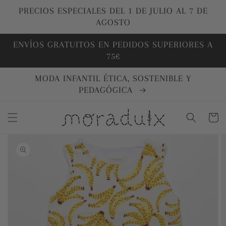
Ir
directamente
PRECIOS ESPECIALES DEL 1 DE JULIO AL 7 DE
al contenido
AGOSTO
ENVÍOS GRATUITOS EN PEDIDOS SUPERIORES A
75€
MODA INFANTIL ÉTICA, SOSTENIBLE Y
PEDAGÓGICA
Carrito
Ir
directamente
a la
información
del producto