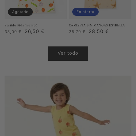
Agotado
En oferta
Vestido Kids Trempó
CAMISETA SIN MANGAS ESTRELLA
Precio
Precio
26,50 €
Precio
Precio
28,50 €
38,00 €
35,70 €
habitual
de
habitual
de
venta
venta
Ver todo