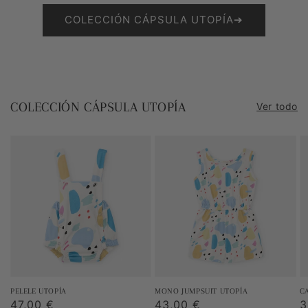
COLECCIÓN CÁPSULA UTOPÍA➔
COLECCIÓN CÁPSULA UTOPÍA
Ver todo
PELELE UTOPÍA
MONO JUMPSUIT UTOPÍA
C
Precio
47,00 €
Precio
43,00 €
P
3