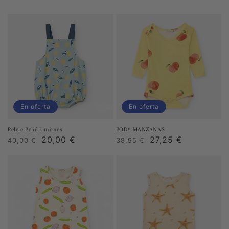
En oferta
En oferta
Pelele Bebé Limones
BODY MANZANAS
Precio
Precio
20,00 €
Precio
Precio
27,25 €
40,00 €
38,95 €
habitual
de
habitual
de
venta
venta