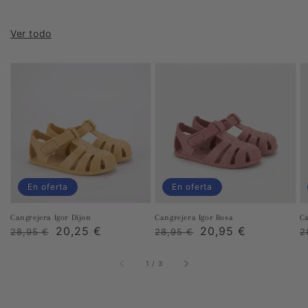
Ver todo
En oferta
En oferta
Cangrejera Igor Dijon
Cangrejera Igor Rosa
Ca
Precio
Precio
20,25 €
Precio
Precio
20,95 €
P
28,95 €
28,95 €
2
habitual
de
habitual
de
h
venta
venta
de
1
/
3