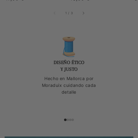
habitual
habitual
h
de
1
/
3
🧵
DISEÑO ÉTICO
Y JUSTO
Hecho en Mallorca por
Moraduix cuidando cada
detalle