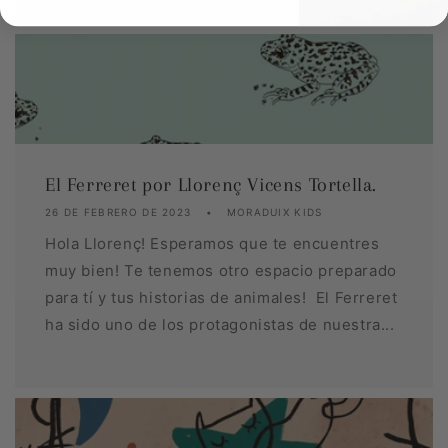
El Ferreret por Llorenç Vicens Tortella.
26 DE FEBRERO DE 2023
MORADUIX KIDS
Hola Llorenç! Esperamos que te encuentres
muy bien! Te tenemos otro espacio preparado
para tí y tus historias de animales! El Ferreret
ha sido uno de los protagonistas de nuestra...