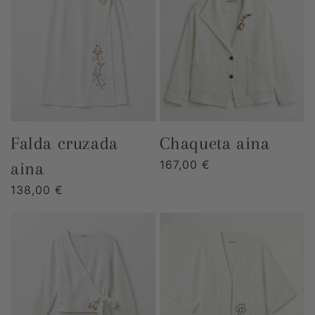
falda cruzada
chaqueta aina
Precio
167,00 €
aina
habitual
Precio
138,00 €
habitual