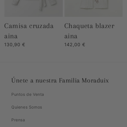
camisa cruzada
chaqueta blazer
aina
aina
Precio
130,90 €
Precio
142,00 €
habitual
habitual
Únete a nuestra Familia Moraduix
Puntos de Venta
Quienes Somos
Prensa