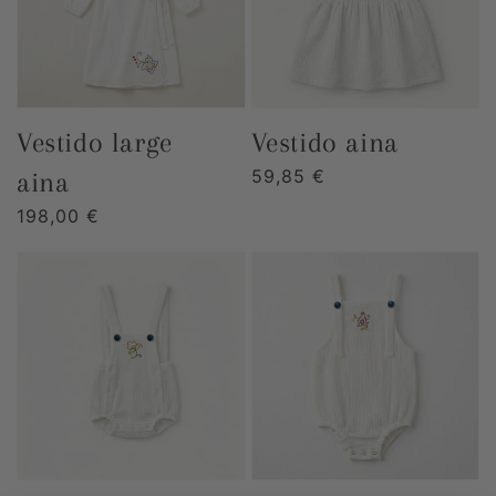
vestido large
vestido aina
Precio
59,85 €
aina
habitual
Precio
198,00 €
habitual