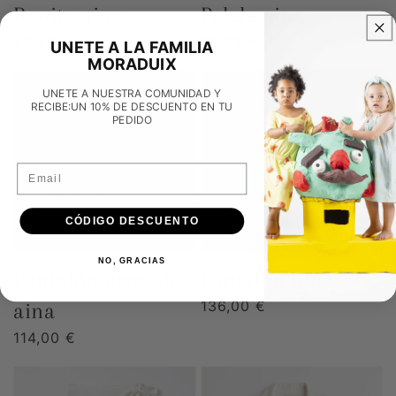
ranita aina
pelele aina
Precio
83,90 €
Precio
78,95 €
UNETE A LA FAMILIA
habitual
habitual
MORADUIX
UNETE A NUESTRA COMUNIDAD Y
RECIBE:UN 10% DE DESCUENTO EN TU
PEDIDO
Email
CÓDIGO DESCUENTO
NO, GRACIAS
pantalón cruzado
pantalón aina
Precio
136,00 €
aina
habitual
Precio
114,00 €
habitual