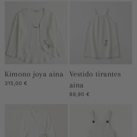
kimono joya aina
vestido tirantes
Precio
315,00 €
aina
habitual
Precio
89,90 €
habitual