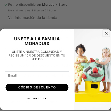
Retiro disponible en
Moraduix Store
Normalmente está listo en 24 horas
Ver información de la tienda
Camiseta de tirantes con cuello redondo con
estampado propio de ricos helados.
UNETE A LA FAMILIA
MORADUIX
Algodón orgánico (95%) y elastano (5%).
UNETE A NUESTRA COMUNIDAD Y
RECIBE:UN 10% DE DESCUENTO EN TU
Diseñado y producido en Mallorca. Comercio justo.
PEDIDO
Certificado Gots y Oekotex en todas nuestras telas.
Email
Colección Cápsula de edición limitada.
ref: KIOSK09
CÓDIGO DESCUENTO
NO, GRACIAS
MODA ARTESANA MALLORCA