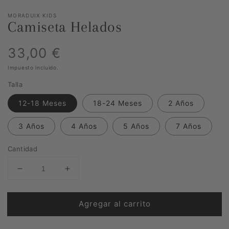
MORADUIX KIDS
Camiseta Helados
Precio
33,00 €
Impuesto incluido.
habitual
Talla
12-18 Meses
18-24 Meses
2 Años
3 Años
4 Años
5 Años
7 Años
Cantidad
Reducir
Aumentar
cantidad
cantidad
para
para
Agregar al carrito
Camiseta
Camiseta
Helados
Helados