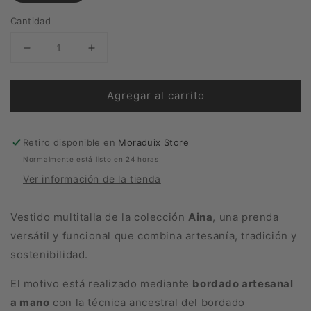
Cantidad
Reducir
Aumentar
cantidad
cantidad
para
para
Agregar al carrito
VESTIDO
VESTIDO
MINI
MINI
AINA
AINA
Retiro disponible en
Moraduix Store
Normalmente está listo en 24 horas
Ver información de la tienda
Vestido multitalla de la colección
Aina
, una prenda
versátil y funcional que combina artesanía, tradición y
sostenibilidad.
El motivo está realizado mediante
bordado artesanal
a mano
con la técnica ancestral del bordado