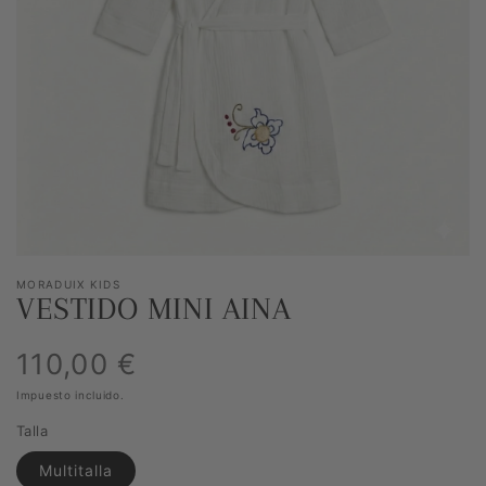
Abrir
elemento
multimedia
1
en
vista
de
galería
MORADUIX KIDS
VESTIDO MINI AINA
Precio
110,00 €
Impuesto incluido.
habitual
Talla
Multitalla