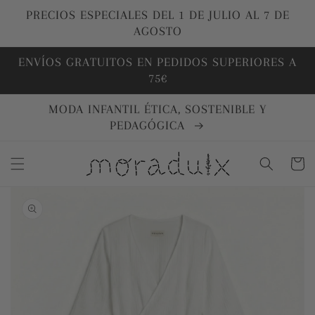
Ir
directamente
PRECIOS ESPECIALES DEL 1 DE JULIO AL 7 DE
al contenido
AGOSTO
ENVÍOS GRATUITOS EN PEDIDOS SUPERIORES A
75€
MODA INFANTIL ÉTICA, SOSTENIBLE Y
PEDAGÓGICA
Carrito
Ir
directamente
a la
información
del producto