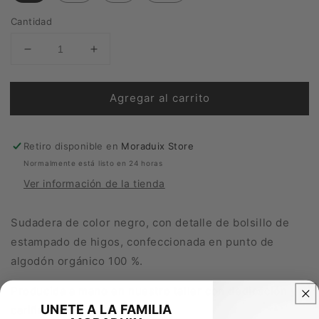
Cantidad
Reducir
Aumentar
cantidad
cantidad
para
para
Agregar al carrito
SUDADERA
SUDADERA
MORADUIX
MORADUIX
Retiro disponible en
Moraduix Store
Normalmente está listo en 24 horas
Ver información de la tienda
Sudadera de color negro, con detalle de bolsillo de
estampado de higos, c
onfeccionada en
punto de
algodón orgánico 100 %.
Producida a mano en nuestro taller con dedicación y
UNETE A LA FAMILIA
cariño.