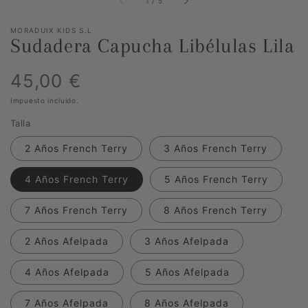
1
/
5
MORADUIX KIDS S.L
Sudadera Capucha Libélulas Lila
Precio
45,00 €
Impuesto incluido.
habitual
Talla
2 Años French Terry
3 Años French Terry
4 Años French Terry
5 Años French Terry
7 Años French Terry
8 Años French Terry
2 Años Afelpada
3 Años Afelpada
4 Años Afelpada
5 Años Afelpada
7 Años Afelpada
8 Años Afelpada