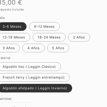
Precio
35,00 €
mpuesto incluido.
habitual
alla
3-6 Meses
6-12 Meses
12-18 Meses
18-24 Meses
2 Años
3 Años
4 Años
5 Años
aterial
Algodón liso ( Leggin Clásico)
French terry ( Leggin entretiempo)
Algodón afelpado ( Leggin Invierno)
antidad