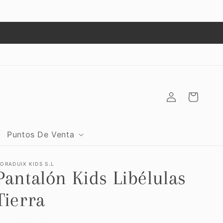
O
Iniciar
Carrito
sesión
Puntos De Venta
ORADUIX KIDS S.L
Pantalón Kids Libélulas
Tierra