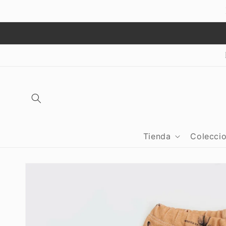
Ir
directamente
al contenido
Tienda
Colecci
Ir
directamente
a la
información
del producto