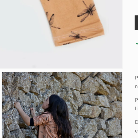
P
n
P
l
D
e