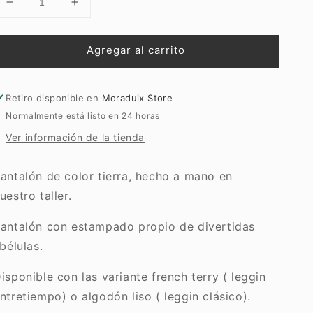
Reducir
Aumentar
cantidad
cantidad
para
para
Agregar al carrito
Pantalón
Pantalón
Kids
Kids
Libélulas
Libélulas
Tierra
Tierra
Retiro disponible en
Moraduix Store
Normalmente está listo en 24 horas
Ver información de la tienda
antalón de color tierra, hecho a mano en
uestro taller.
antalón con estampado propio de divertidas
ibélulas.
isponible con las variante french terry ( leggin
ntretiempo) o algodón liso ( leggin clásico).