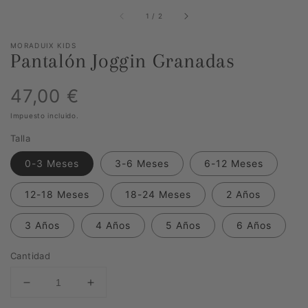
de
1
/
2
MORADUIX KIDS
Pantalón Joggin Granadas
Precio
47,00 €
Impuesto incluido.
habitual
Talla
0-3 Meses
3-6 Meses
6-12 Meses
12-18 Meses
18-24 Meses
2 Años
3 Años
4 Años
5 Años
6 Años
Cantidad
Reducir
Aumentar
cantidad
cantidad