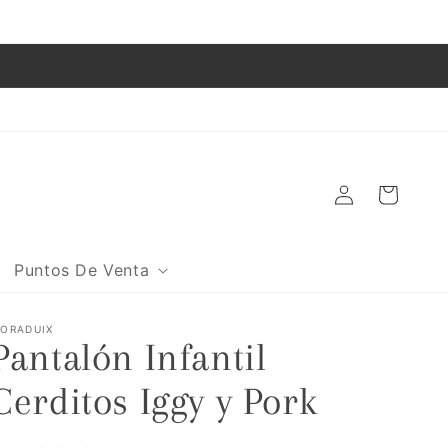
O
Iniciar
Carrito
sesión
Puntos De Venta
ORADUIX
Pantalón Infantil
Cerditos Iggy y Pork