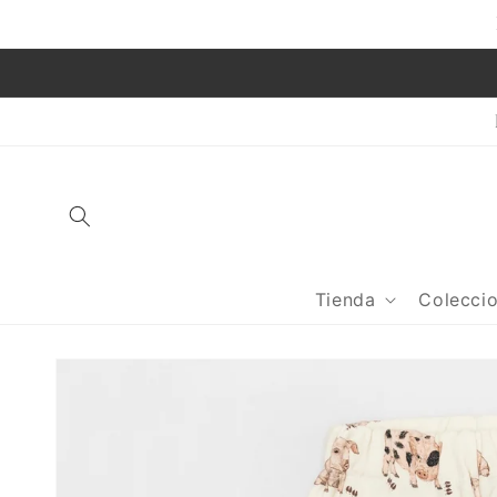
Ir
directamente
al contenido
Tienda
Colecci
Ir
directamente
a la
información
del producto