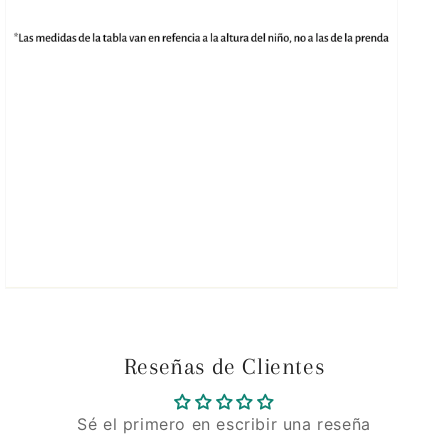
Abrir
elemento
multimedia
5
en
vista
de
galería
Reseñas de Clientes
Sé el primero en escribir una reseña