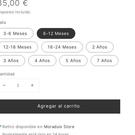
Precio
35,00 €
mpuesto incluido.
habitual
alla
3-6 Meses
6-12 Meses
12-18 Meses
18-24 Meses
2 Años
3 Años
4 Años
5 Años
7 Años
antidad
Reducir
Aumentar
cantidad
cantidad
para
para
Agregar al carrito
Pantalón
Pantalón
Infantil
Infantil
Cerditos
Cerditos
Iggy
Iggy
Retiro disponible en
Moraduix Store
y
y
Normalmente está listo en 24 horas