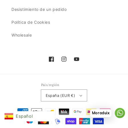
Desistimiento de un pedido
Política de Cookies
Wholesale
Facebook
Instagram
YouTube
País/región
España (EUR €)
Formas
Moraduix
Español
de
pago