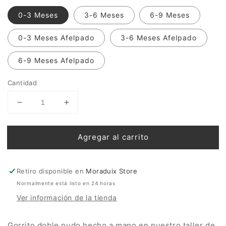
0-3 Meses
3-6 Meses
6-9 Meses
0-3 Meses Afelpado
3-6 Meses Afelpado
6-9 Meses Afelpado
Cantidad
Reducir
Aumentar
cantidad
cantidad
para
para
Agregar al carrito
GORRO
GORRO
FERRERET
FERRERET
Retiro disponible en
Moraduix Store
Normalmente está listo en 24 horas
Ver información de la tienda
Gorrito doble nudo hecho a mano en nuestro taller de