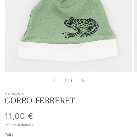
Abrir
elemento
multimedia
1
en
vista
de
galería
de
1
/
3
MORADUIX
GORRO FERRERET
Precio
11,00 €
Impuesto incluido.
habitual
Talla