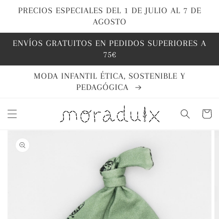
Ir
directamente
PRECIOS ESPECIALES DEL 1 DE JULIO AL 7 DE
al contenido
AGOSTO
ENVÍOS GRATUITOS EN PEDIDOS SUPERIORES A
75€
MODA INFANTIL ÉTICA, SOSTENIBLE Y
PEDAGÓGICA
Carrito
Ir
directamente
a la
información
del producto