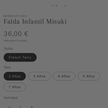
de
1
/
4
MORADUIX KIDS
Falda Infantil Misuki
Precio
36,00 €
Impuesto incluido.
habitual
Tejido
French Terry
Talla
2 Años
3 Años
4 Años
5 Años
7 Años
Cantidad