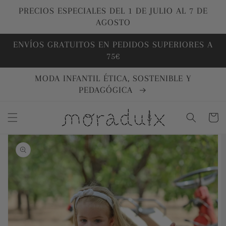
Ir
directamente
PRECIOS ESPECIALES DEL 1 DE JULIO AL 7 DE
al contenido
AGOSTO
ENVÍOS GRATUITOS EN PEDIDOS SUPERIORES A
75€
MODA INFANTIL ÉTICA, SOSTENIBLE Y
PEDAGÓGICA
Carrito
Ir
directamente
a la
información
del producto