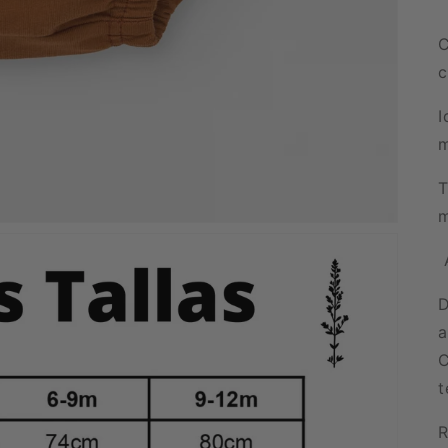
C
c
I
m
T
m
A
D
a
C
t
R