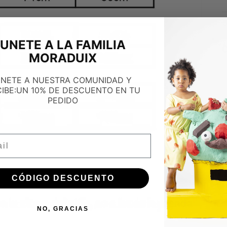
UNETE A LA FAMILIA
C
MORADUIX
NETE A NUESTRA COMUNIDAD Y
CIBE:UN 10% DE DESCUENTO EN TU
PEDIDO
l
CÓDIGO DESCUENTO
Abrir
elemento
multimedia
2
NO, GRACIAS
en
vista
de