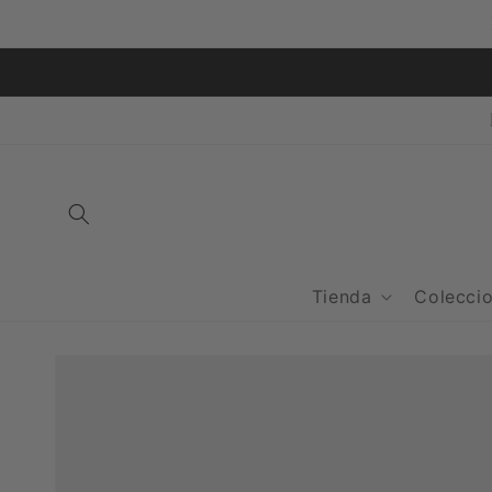
Ir
directamente
al contenido
Tienda
Colecci
Ir
directamente
a la
información
del producto