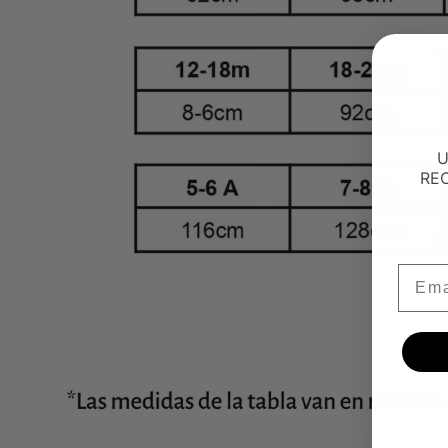
U
RE
Emai