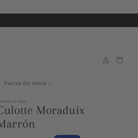
O
Iniciar
Carrito
sesión
Puntos De Venta
ORADUIX KIDS
Culotte Moraduix
Marrón