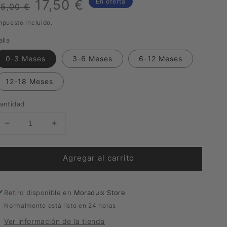
Precio
Precio
17,50 €
En oferta
25,00 €
habitual
de
mpuesto incluido.
alla
venta
0-3 Meses
3-6 Meses
6-12 Meses
12-18 Meses
antidad
Reducir
Aumentar
cantidad
cantidad
para
para
Agregar al carrito
Culotte
Culotte
Moraduix
Moraduix
Marrón
Marrón
Retiro disponible en
Moraduix Store
Normalmente está listo en 24 horas
Ver información de la tienda