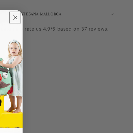
MODA ARTESANA MALLORCA
ustomers rate us 4.9/5 based on 37 reviews.