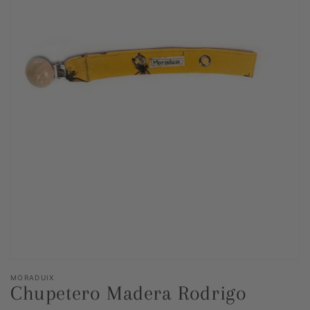
Abrir
elemento
multimedia
1
en
vista
de
galería
MORADUIX
Chupetero Madera Rodrigo