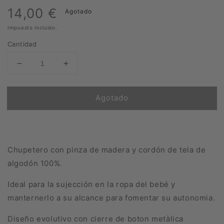
Precio
14,00 €
Agotado
Impuesto incluido.
habitual
Cantidad
Reducir
Aumentar
cantidad
cantidad
para
para
Agotado
Chupetero
Chupetero
Madera
Madera
Rodrigo
Rodrigo
Chupetero con pinza de madera y cordón de tela de
algodón 100%.
Ideal para la sujección en la ropa del bebé y
manternerlo a su alcance para fomentar su autonomia.
Diseño evolutivo con cierre de boton metàlica