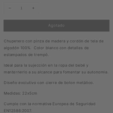
Reducir
Aumentar
cantidad
cantidad
para
para
Agotado
Chupetero
Chupetero
Madera
Madera
Algas
Algas
Chupetero con pinza de madera y cordón de tela de
algodón 100%. Color blanco con detalles de
estampados de trempò.
Ideal para la sujección en la ropa del bebé y
manternerlo a su alcance para fomentar su autonomia.
Diseño evolutivo con cierre de boton metàlico.
Medidas: 22x5cm
Cumple con la normativa Europea de Seguridad
EN12586:2007.