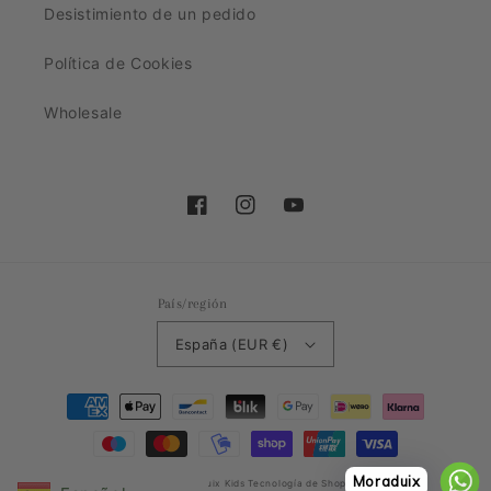
Desistimiento de un pedido
Política de Cookies
Wholesale
Facebook
Instagram
YouTube
País/región
España (EUR €)
Formas
de
pago
Moraduix
© 2026,
Moraduix Kids
Tecnología de Shopify