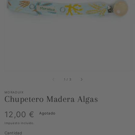
Abrir
elemento
multimedia
1
en
vista
de
galería
de
1
/
3
MORADUIX
Chupetero Madera Algas
Precio
12,00 €
Agotado
Impuesto incluido.
habitual
Cantidad