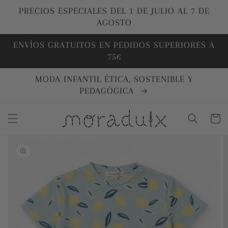
Ir
directamente
PRECIOS ESPECIALES DEL 1 DE JULIO AL 7 DE
al contenido
AGOSTO
ENVÍOS GRATUITOS EN PEDIDOS SUPERIORES A
75€
MODA INFANTIL ÉTICA, SOSTENIBLE Y
PEDAGÓGICA
Carrito
Ir
directamente
a la
información
del producto