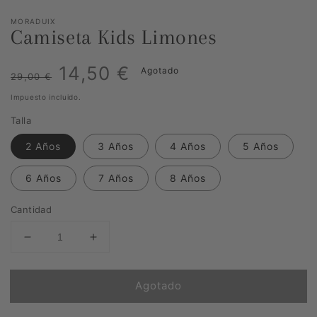
MORADUIX
Camiseta Kids Limones
Precio
Precio
14,50 €
Agotado
29,00 €
habitual
de
Impuesto incluido.
Talla
venta
2 Años
3 Años
4 Años
5 Años
6 Años
7 Años
8 Años
Cantidad
Reducir
Aumentar
cantidad
cantidad
para
para
Agotado
Camiseta
Camiseta
Kids
Kids