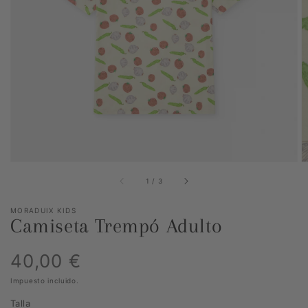
Abrir
elemento
multimedia
1
en
vista
de
galería
de
1
/
3
MORADUIX KIDS
Camiseta Trempó Adulto
Precio
40,00 €
Impuesto incluido.
habitual
Talla