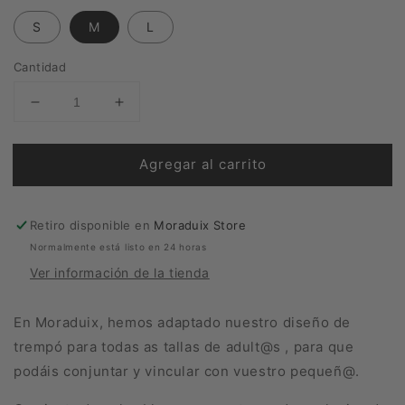
S
M
L
Cantidad
Reducir
Aumentar
cantidad
cantidad
para
para
Agregar al carrito
Camiseta
Camiseta
Trempó
Trempó
Adulto
Adulto
Retiro disponible en
Moraduix Store
Normalmente está listo en 24 horas
Ver información de la tienda
En Moraduix, hemos adaptado nuestro diseño de
trempó para todas as tallas de adult@s , para que
podáis conjuntar y vincular con vuestro pequeñ@.