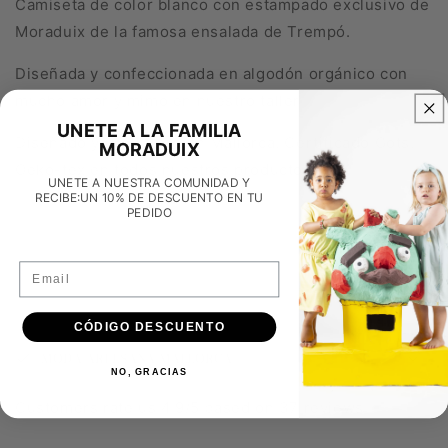
Camiseta de color blanco con estampado exclusivo de
Moraduix de la famosa ensalada de Trempó.
Diseñada y confeccionada en algodón orgánico con
mucho amor y mimo en nuestro taller.
UNETE A LA FAMILIA
Diseñado y producido en Mallorca, Certificado Gots,
MORADUIX
Oeko-tex en todos nuestros productos
UNETE A NUESTRA COMUNIDAD Y
RECIBE:UN 10% DE DESCUENTO EN TU
PEDIDO
Email
CÓDIGO DESCUENTO
MODA ARTESANA MALLORCA
NO, GRACIAS
Customers rate us 4.9/5 based on 37 reviews.