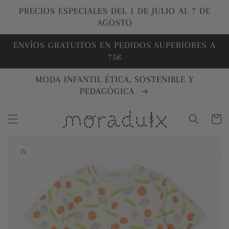
Ir
directamente
PRECIOS ESPECIALES DEL 1 DE JULIO AL 7 DE
al contenido
AGOSTO
ENVÍOS GRATUITOS EN PEDIDOS SUPERIORES A
75€
MODA INFANTIL ÉTICA, SOSTENIBLE Y
PEDAGÓGICA
Carrito
Ir
directamente
a la
información
del producto