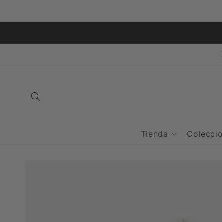
Ir
directamente
al contenido
Tienda
Colecci
Ir
directamente
a la
información
del producto