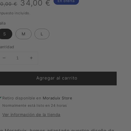
Precio
Precio
34,00 €
En oferta
40,00 €
habitual
de
mpuesto incluido.
alla
venta
S
M
L
antidad
Reducir
Aumentar
cantidad
cantidad
para
para
Agregar al carrito
Camiseta
Camiseta
Adulto
Adulto
Iggy
Iggy
y
y
Retiro disponible en
Moraduix Store
Pork
Pork
Normalmente está listo en 24 horas
Ver información de la tienda
n Moraduix, hemos adaptado nuestro diseño de