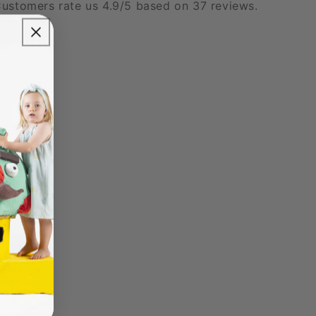
ustomers rate us 4.9/5 based on 37 reviews.