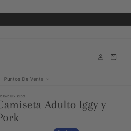
O
Iniciar
Carrito
sesión
Puntos De Venta
ORADUIX KIDS
Camiseta Adulto Iggy y
Pork