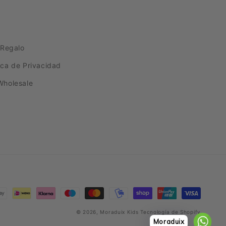
 Regalo
tica de Privacidad
Wholesale
© 2026,
Moraduix Kids
Tecnología de Shopify
Moraduix