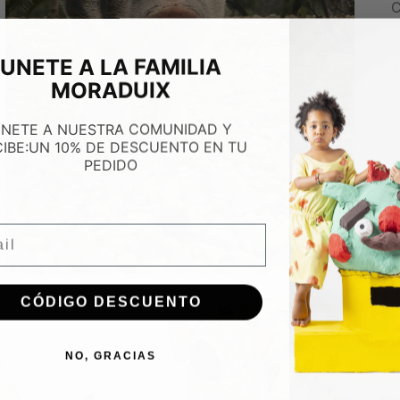
C
Abrir
UNETE A LA FAMILIA
elemento
multimedia
MORADUIX
3
en
vista
NETE A NUESTRA COMUNIDAD Y
de
galería
CIBE:UN 10% DE DESCUENTO EN TU
PEDIDO
l
CÓDIGO DESCUENTO
NO, GRACIAS