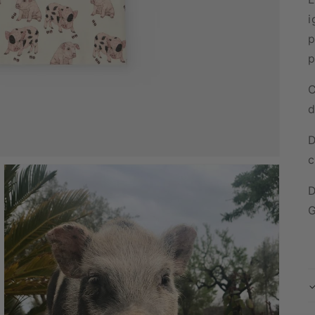
i
p
C
d
D
c
D
G