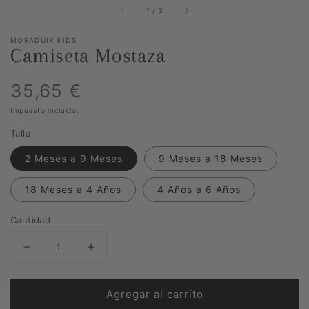
de
1
/
2
MORADUIX KIDS
Camiseta Mostaza
Precio
35,65 €
Impuesto incluido.
habitual
Talla
2 Meses a 9 Meses
9 Meses a 18 Meses
18 Meses a 4 Años
4 Años a 6 Años
Cantidad
Reducir
Aumentar
cantidad
cantidad
para
para
Agregar al carrito
Camiseta
Camiseta