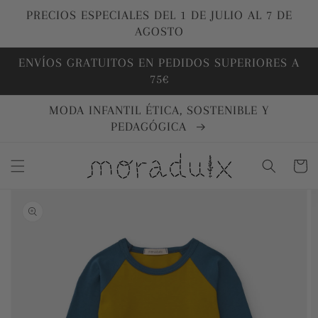
Ir
directamente
PRECIOS ESPECIALES DEL 1 DE JULIO AL 7 DE
al contenido
AGOSTO
ENVÍOS GRATUITOS EN PEDIDOS SUPERIORES A
75€
MODA INFANTIL ÉTICA, SOSTENIBLE Y
PEDAGÓGICA
Carrito
Ir
directamente
a la
información
del producto