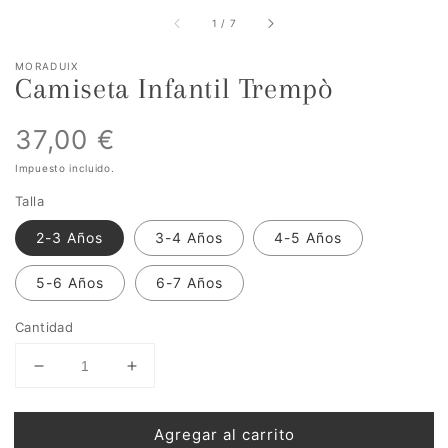
de
1
/
7
MORADUIX
Camiseta Infantil Trempò
Precio
37,00 €
Impuesto incluido.
habitual
Talla
2-3 Años
3-4 Años
4-5 Años
5-6 Años
6-7 Años
Cantidad
Reducir
Aumentar
cantidad
cantidad
para
para
Agregar al carrito
Camiseta
Camiseta