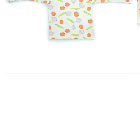
Abrir
elemento
multimedia
1
en
vista
de
galería