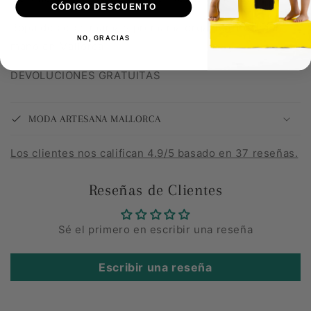
CÓDIGO DESCUENTO
Ropa de bebé, mamá y premamá orgánica, hecha a
NO, GRACIAS
mano en Mallorca
DEVOLUCIONES GRATUITAS
MODA ARTESANA MALLORCA
Los clientes nos califican 4.9/5 basado en 37 reseñas.
Reseñas de Clientes
Sé el primero en escribir una reseña
Escribir una reseña