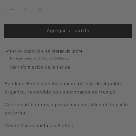
Reducir
Aumentar
cantidad
cantidad
para
para
Agregar al carrito
Bandana
Bandana
Infanti
Infanti
Trempó
Trempó
Retiro disponible en
Moraduix Store
Normalmente está listo en 24 horas
Ver información de la tienda
Bandana-Babero hecha a mano de tela de algodón
orgánico, reversible con estampados de trempó.
Cierre con botones a presión y ajustables en la parte
posterior
Desde 1 mes hasta los 2 años