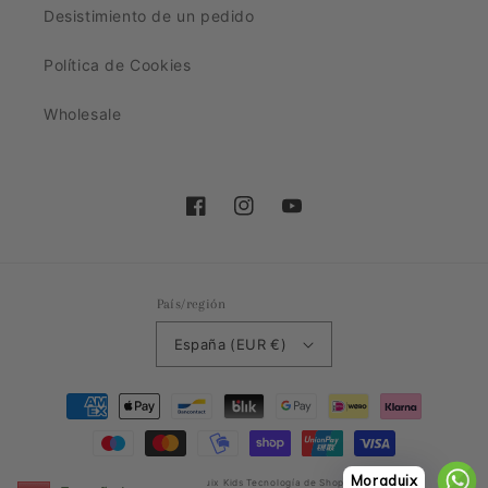
Desistimiento de un pedido
Política de Cookies
Wholesale
Facebook
Instagram
YouTube
País/región
España (EUR €)
Formas
de
pago
Moraduix
© 2026,
Moraduix Kids
Tecnología de Shopify