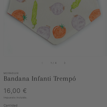
Abrir
elemento
multimedia
1
en
vista
de
galería
de
1
/
4
MORADUIX
Bandana Infanti Trempó
Precio
16,00 €
Impuesto incluido.
habitual
Cantidad