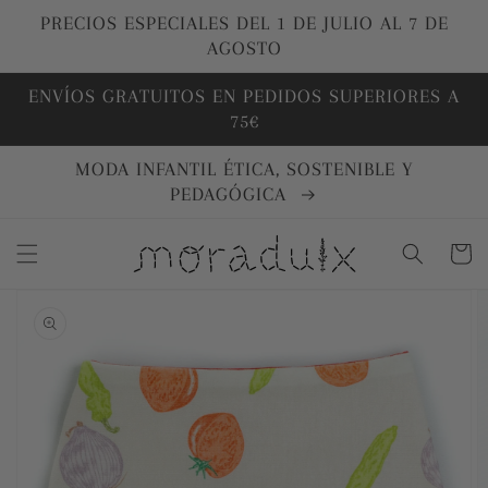
Ir
directamente
PRECIOS ESPECIALES DEL 1 DE JULIO AL 7 DE
al contenido
AGOSTO
ENVÍOS GRATUITOS EN PEDIDOS SUPERIORES A
75€
MODA INFANTIL ÉTICA, SOSTENIBLE Y
PEDAGÓGICA
Carrito
Ir
directamente
a la
información
del producto