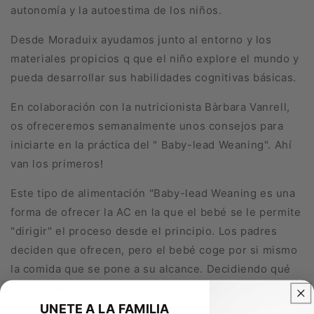
autonomía y la autoestima de los niños.
Desde Moraduix ayudamos junto al entorno y los
materiales propicios q que el niño explore el mundo y
pueda desarrollar sus habilidades cognitivas básicas.
En colaboración con la nutricionista Bàrbara Vanrell,
os ofreceremos semanalmente unos consejos para
iniciarte en la práctica del " Baby-lead Weaning". Ahí
van los primeros!
Este tipo de
alimentación "Baby-lead Weaning es una
forma de ofrecer la AC en la que el bebé se le permite
"dirigir" el proceso desde el principio. Los padres
deciden que ofrecen, pero el bebé coge por si mismo
la comida que se pone a su alcance. Decidiendo qué
elige comer y cuanta cantidad.
UNETE A LA FAMILIA