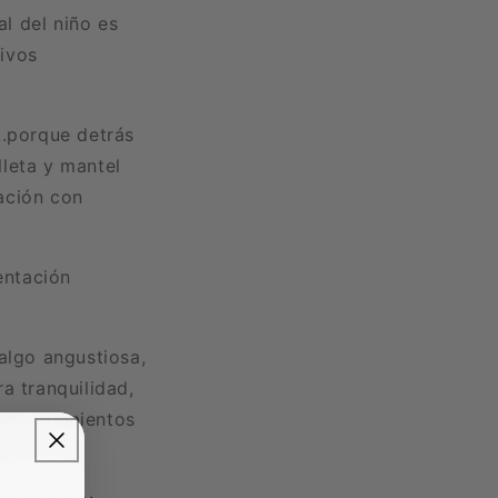
l del niño es
ivos
..porque detrás
leta y mantel
ación con
entación
algo angustiosa,
a tranquilidad,
tragantamientos