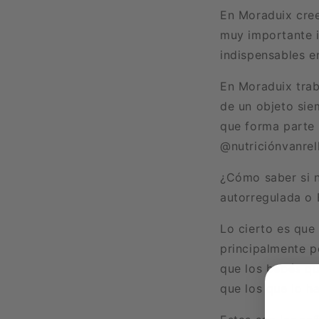
En Moraduix cree
muy importante i
indispensables e
En Moraduix trab
de un objeto sie
que forma parte 
@nutriciónvanrel
¿Cómo saber si n
autorregulada o
Lo cierto es que
principalmente p
que los bebés qu
que los que lo h