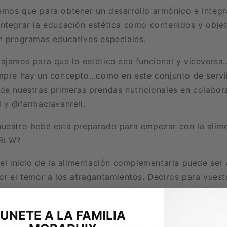
mos que para obtener un desarrollo armónico e integra
ntegrar la educación estética como contenidos y objet
n programas educativos especiales.
ajamos para que lo estético sea funcional y viceversa.
mpre hay un concepto...como en este conjunto de servil
de nuestras primeras prendas nutricionales en colabor
l y @farmaciavanrell.
uestro bebé está preparado para empezar con la alim
 BLW?
 el inicio de la alimentación complementaria puede ser 
or el temor a los atragantamientos.
Deciros para vuestr
e se alimentan con alimentos sólidos no sufren más a
acen con triturados.
UNETE A LA FAMILIA