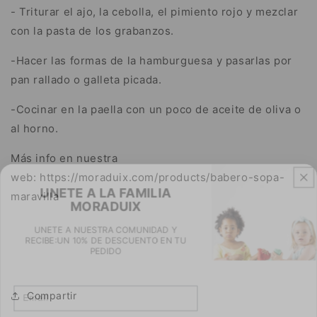
- Triturar el ajo, la cebolla, el pimiento rojo y mezclar
con la pasta de los grabanzos.
-Hacer las formas de la hamburguesa y pasarlas por
pan rallado o galleta picada.
-Cocinar en la paella con un poco de aceite de oliva o
al horno.
Más info en nuestra
UNETE A LA FAMILIA
web: https://moraduix.com/products/babero-sopa-
MORADUIX
maravilla
UNETE A NUESTRA COMUNIDAD Y
RECIBE:UN 10% DE DESCUENTO EN TU
PEDIDO
Email
Compartir